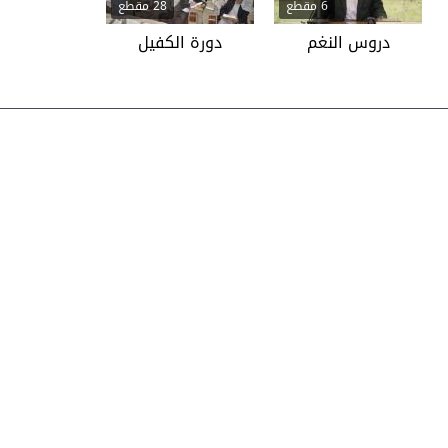
6 مقطع
28 مقطع
دروس النغم
دورة الكفيل
اضغط هنا لاستمار