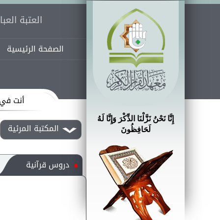
العتبة العب
الصفحة الرئيسية
أنت في 
إِنَّا نَحْنُ نَزَّلْنَا الذِّكْرَ وَإِنَّا لَهُ
المكتبة المرئية
لَحَافِظُونَ
دروس قرآنية