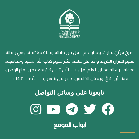
صرحٌ قرآنيّ مبارك، ومنار علم، حمل بين طياته رسالة مقدّسة، وهي رسالة
تعليم القرآن الكريم، وأخذ على عاتقه نشر علوم كتاب الله المجيد ومفاهيمه
وحملة الرسالة وخزان العلم أهل بيت النّبيّ  في كلِّ بقعة من بقاع الوطن،
فمنذ أن شعَّ نوره في الخامس عشر من شهر رجب الأصب 1431هـ
تابعونا على وسائل التواصل
ابواب الموقع