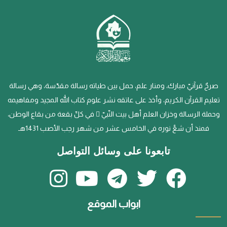
صرحٌ قرآنيّ مبارك، ومنار علم، حمل بين طياته رسالة مقدّسة، وهي رسالة
تعليم القرآن الكريم، وأخذ على عاتقه نشر علوم كتاب الله المجيد ومفاهيمه
وحملة الرسالة وخزان العلم أهل بيت النّبيّ  في كلِّ بقعة من بقاع الوطن،
فمنذ أن شعَّ نوره في الخامس عشر من شهر رجب الأصب 1431هـ
تابعونا على وسائل التواصل
ابواب الموقع