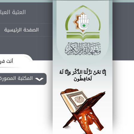
العتبة العب
الصفحة الرئيسية
أنت في
إِنَّا نَحْنُ نَزَّلْنَا الذِّكْرَ وَإِنَّا لَهُ
المكتبة المصورة
لَحَافِظُونَ