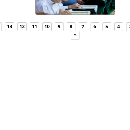
13
12
11
10
9
8
7
6
5
4
اضغط هنا لاستمار
»