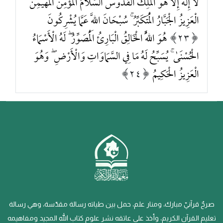
لَا إِلَٰهَ إِلَّا هُوَ الْمَلِكُ الْقُدُّوسُ السَّلَامُ الْمُؤْمِنُ الْمُهَيْمِنُ
الْعَزِيزُ الْجَبَّارُ الْمُتَكَبِّرُ ۚ سُبْحَانَ اللَّهِ عَمَّا يُشْرِكُونَ
23
هُوَ اللَّهُ الْخَالِقُ الْبَارِئُ الْمُصَوِّرُ ۖ لَهُ الْأَسْمَاءُ
الْحُسْنَىٰ ۚ يُسَبِّحُ لَهُ مَا فِي السَّمَاوَاتِ وَالْأَرْضِ ۖ وَهُوَ
الْعَزِيزُ الْحَكِيمُ
24
صرحٌ قرآنيّ مبارك، ومنار علم، حمل بين طياته رسالة مقدّسة، وهي رسالة
تعليم القرآن الكريم، وأخذ على عاتقه نشر علوم كتاب الله المجيد ومفاهيمه