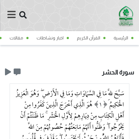
الرئيسية
القرآن الكريم
اخبار ونشاطات
مقالات
سورة الحشر
سَبَّحَ لِلَّهِ مَا فِي السَّمَاوَاتِ وَمَا فِي الْأَرْضِ ۖ وَهُوَ الْعَزِيزُ
الْحَكِيمُ
1
هُوَ الَّذِي أَخْرَجَ الَّذِينَ كَفَرُوا مِنْ
أَهْلِ الْكِتَابِ مِنْ دِيَارِهِمْ لِأَوَّلِ الْحَشْرِ ۚ مَا ظَنَنْتُمْ أَنْ
يَخْرُجُوا ۖ وَظَنُّوا أَنَّهُمْ مَانِعَتُهُمْ حُصُونُهُمْ مِنَ اللَّهِ