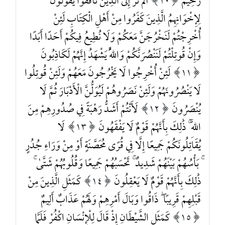
رَحِيمٌ
10
أَلَمْ تَرَ إِلَى الَّذِينَ نَافَقُوا يَقُولُونَ
لِإِخْوَانِهِمُ الَّذِينَ كَفَرُوا مِنْ أَهْلِ الْكِتَابِ لَئِنْ
أُخْرِجْتُمْ لَنَخْرُجَنَّ مَعَكُمْ وَلَا نُطِيعُ فِيكُمْ أَحَدًا أَبَدًا
وَإِنْ قُوتِلْتُمْ لَنَنْصُرَنَّكُمْ وَاللَّهُ يَشْهَدُ إِنَّهُمْ لَكَاذِبُونَ
11
لَئِنْ أُخْرِجُوا لَا يَخْرُجُونَ مَعَهُمْ وَلَئِنْ قُوتِلُوا
لَا يَنْصُرُونَهُمْ وَلَئِنْ نَصَرُوهُمْ لَيُوَلُّنَّ الْأَدْبَارَ ثُمَّ لَا
يُنْصَرُونَ
12
لَأَنْتُمْ أَشَدُّ رَهْبَةً فِي صُدُورِهِمْ مِنَ
اللَّهِ ۚ ذَٰلِكَ بِأَنَّهُمْ قَوْمٌ لَا يَفْقَهُونَ
13
لَا
يُقَاتِلُونَكُمْ جَمِيعًا إِلَّا فِي قُرًى مُحَصَّنَةٍ أَوْ مِنْ وَرَاءِ جُدُرٍ
ۚ بَأْسُهُمْ بَيْنَهُمْ شَدِيدٌ ۚ تَحْسَبُهُمْ جَمِيعًا وَقُلُوبُهُمْ شَتَّىٰ ۚ
ذَٰلِكَ بِأَنَّهُمْ قَوْمٌ لَا يَعْقِلُونَ
14
كَمَثَلِ الَّذِينَ مِنْ
قَبْلِهِمْ قَرِيبًا ۖ ذَاقُوا وَبَالَ أَمْرِهِمْ وَلَهُمْ عَذَابٌ أَلِيمٌ
15
كَمَثَلِ الشَّيْطَانِ إِذْ قَالَ لِلْإِنْسَانِ اكْفُرْ فَلَمَّا