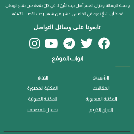
وحملة الرسالة وخزان العلم أهل بيت النّبيّ  في كلِّ بقعة من بقاع الوطن،
فمنذ أن شعَّ نوره في الخامس عشر من شهر رجب الأصب 1431هـ
تابعونا على وسائل التواصل
ابواب الموقع
الرئيسية
الاخبار
المقالات
المكتبة المصورة
المكتبة الفيديوية
المكتبة الصوتية
القران الكريم
تحميل المصحف