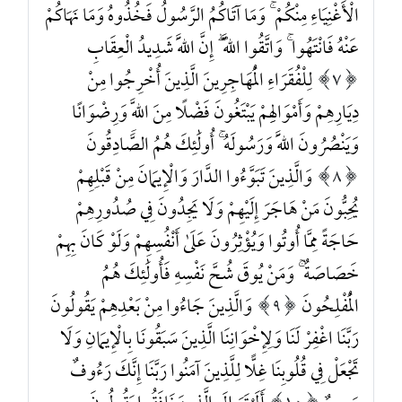
الْأَغْنِيَاءِ مِنْكُمْ ۚ وَمَا آتَاكُمُ الرَّسُولُ فَخُذُوهُ وَمَا نَهَاكُمْ
عَنْهُ فَانْتَهُوا ۚ وَاتَّقُوا اللَّهَ ۖ إِنَّ اللَّهَ شَدِيدُ الْعِقَابِ
7
لِلْفُقَرَاءِ الْمُهَاجِرِينَ الَّذِينَ أُخْرِجُوا مِنْ
دِيَارِهِمْ وَأَمْوَالِهِمْ يَبْتَغُونَ فَضْلًا مِنَ اللَّهِ وَرِضْوَانًا
وَيَنْصُرُونَ اللَّهَ وَرَسُولَهُ ۚ أُولَٰئِكَ هُمُ الصَّادِقُونَ
8
وَالَّذِينَ تَبَوَّءُوا الدَّارَ وَالْإِيمَانَ مِنْ قَبْلِهِمْ
يُحِبُّونَ مَنْ هَاجَرَ إِلَيْهِمْ وَلَا يَجِدُونَ فِي صُدُورِهِمْ
حَاجَةً مِمَّا أُوتُوا وَيُؤْثِرُونَ عَلَىٰ أَنْفُسِهِمْ وَلَوْ كَانَ بِهِمْ
خَصَاصَةٌ ۚ وَمَنْ يُوقَ شُحَّ نَفْسِهِ فَأُولَٰئِكَ هُمُ
الْمُفْلِحُونَ
9
وَالَّذِينَ جَاءُوا مِنْ بَعْدِهِمْ يَقُولُونَ
رَبَّنَا اغْفِرْ لَنَا وَلِإِخْوَانِنَا الَّذِينَ سَبَقُونَا بِالْإِيمَانِ وَلَا
تَجْعَلْ فِي قُلُوبِنَا غِلًّا لِلَّذِينَ آمَنُوا رَبَّنَا إِنَّكَ رَءُوفٌ