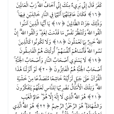
كَفَرَ قَالَ إِنِّي بَرِيءٌ مِنْكَ إِنِّي أَخَافُ اللَّهَ رَبَّ الْعَالَمِينَ
16
فَكَانَ عَاقِبَتَهُمَا أَنَّهُمَا فِي النَّارِ خَالِدَيْنِ فِيهَا ۚ
وَذَٰلِكَ جَزَاءُ الظَّالِمِينَ
17
يَا أَيُّهَا الَّذِينَ آمَنُوا
اتَّقُوا اللَّهَ وَلْتَنْظُرْ نَفْسٌ مَا قَدَّمَتْ لِغَدٍ ۖ وَاتَّقُوا اللَّهَ ۚ إِنَّ
اللَّهَ خَبِيرٌ بِمَا تَعْمَلُونَ
18
وَلَا تَكُونُوا كَالَّذِينَ
نَسُوا اللَّهَ فَأَنْسَاهُمْ أَنْفُسَهُمْ ۚ أُولَٰئِكَ هُمُ الْفَاسِقُونَ
19
لَا يَسْتَوِي أَصْحَابُ النَّارِ وَأَصْحَابُ الْجَنَّةِ ۚ
أَصْحَابُ الْجَنَّةِ هُمُ الْفَائِزُونَ
20
لَوْ أَنْزَلْنَا هَٰذَا
الْقُرْآنَ عَلَىٰ جَبَلٍ لَرَأَيْتَهُ خَاشِعًا مُتَصَدِّعًا مِنْ خَشْيَةِ
اللَّهِ ۚ وَتِلْكَ الْأَمْثَالُ نَضْرِبُهَا لِلنَّاسِ لَعَلَّهُمْ يَتَفَكَّرُونَ
21
هُوَ اللَّهُ الَّذِي لَا إِلَٰهَ إِلَّا هُوَ ۖ عَالِمُ الْغَيْبِ
وَالشَّهَادَةِ ۖ هُوَ الرَّحْمَٰنُ الرَّحِيمُ
22
هُوَ اللَّهُ الَّذِي