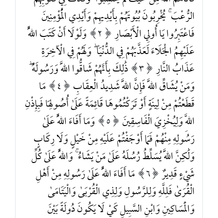
فَأَتَاهُمُ اللَّهُ مِنْ حَيْثُ لَمْ يَحْتَسِبُوا ۖ وَقَذَفَ فِي قُلُوبِهِمُ
الرُّعْبَ ۚ يُخْرِبُونَ بُيُوتَهُمْ بِأَيْدِيهِمْ وَأَيْدِي الْمُؤْمِنِينَ
فَاعْتَبِرُوا يَا أُولِي الْأَبْصَارِ
2
وَلَوْلَا أَنْ كَتَبَ اللَّهُ
عَلَيْهِمُ الْجَلَاءَ لَعَذَّبَهُمْ فِي الدُّنْيَا ۖ وَلَهُمْ فِي الْآخِرَةِ
عَذَابُ النَّارِ
3
ذَٰلِكَ بِأَنَّهُمْ شَاقُّوا اللَّهَ وَرَسُولَهُ ۖ
وَمَنْ يُشَاقِّ اللَّهَ فَإِنَّ اللَّهَ شَدِيدُ الْعِقَابِ
4
مَا
قَطَعْتُمْ مِنْ لِينَةٍ أَوْ تَرَكْتُمُوهَا قَائِمَةً عَلَىٰ أُصُولِهَا فَبِإِذْنِ
اللَّهِ وَلِيُخْزِيَ الْفَاسِقِينَ
5
وَمَا أَفَاءَ اللَّهُ عَلَىٰ
رَسُولِهِ مِنْهُمْ فَمَا أَوْجَفْتُمْ عَلَيْهِ مِنْ خَيْلٍ وَلَا رِكَابٍ
وَلَٰكِنَّ اللَّهَ يُسَلِّطُ رُسُلَهُ عَلَىٰ مَنْ يَشَاءُ ۚ وَاللَّهُ عَلَىٰ كُلِّ
شَيْءٍ قَدِيرٌ
6
مَا أَفَاءَ اللَّهُ عَلَىٰ رَسُولِهِ مِنْ أَهْلِ
الْقُرَىٰ فَلِلَّهِ وَلِلرَّسُولِ وَلِذِي الْقُرْبَىٰ وَالْيَتَامَىٰ
وَالْمَسَاكِينِ وَابْنِ السَّبِيلِ كَيْ لَا يَكُونَ دُولَةً بَيْنَ