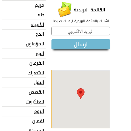
مريم
القائمة البريدية
طه
اشترك بالقائمة البريدية ليصلك جديدنا
الأنبياء
الحج
المؤمنون
النور
الفرقان
الشعراء
النمل
القصص
العنكبوت
الروم
لقمان
السجدة