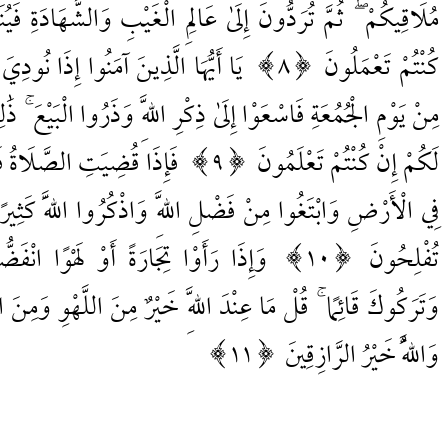
مُلَاقِيكُمْ ۖ ثُمَّ تُرَدُّونَ إِلَىٰ عَالِمِ الْغَيْبِ وَالشَّهَادَةِ فَيُنَبِّ
كُنْتُمْ تَعْمَلُونَ
8
يَا أَيُّهَا الَّذِينَ آمَنُوا إِذَا نُودِيَ
مِنْ يَوْمِ الْجُمُعَةِ فَاسْعَوْا إِلَىٰ ذِكْرِ اللَّهِ وَذَرُوا الْبَيْعَ ۚ ذَٰ
لَكُمْ إِنْ كُنْتُمْ تَعْلَمُونَ
9
فَإِذَا قُضِيَتِ الصَّلَاةُ فَ
فِي الْأَرْضِ وَابْتَغُوا مِنْ فَضْلِ اللَّهِ وَاذْكُرُوا اللَّهَ كَثِيرًا 
تُفْلِحُونَ
10
وَإِذَا رَأَوْا تِجَارَةً أَوْ لَهْوًا انْفَضُّ
وَتَرَكُوكَ قَائِمًا ۚ قُلْ مَا عِنْدَ اللَّهِ خَيْرٌ مِنَ اللَّهْوِ وَمِنَ ال
وَاللَّهُ خَيْرُ الرَّازِقِينَ
11