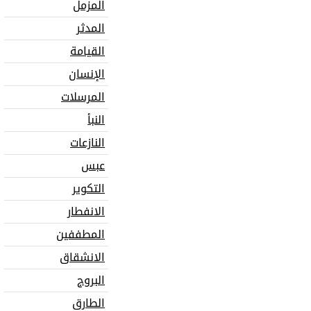
المزمل
المدثر
القيامة
الإنسان
المرسلات
النبأ
النازعات
عبس
التكوير
الانفطار
المطففين
الانشقاق
البروج
الطارق