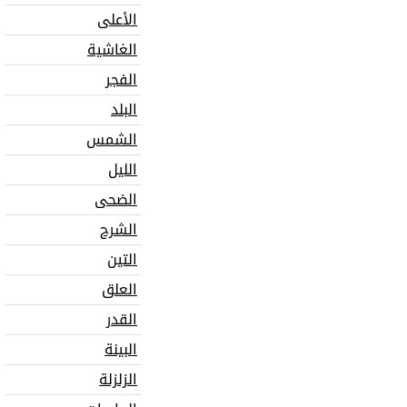
الأعلى
الغاشية
الفجر
البلد
الشمس
الليل
الضحى
الشرح
التين
العلق
القدر
البينة
الزلزلة