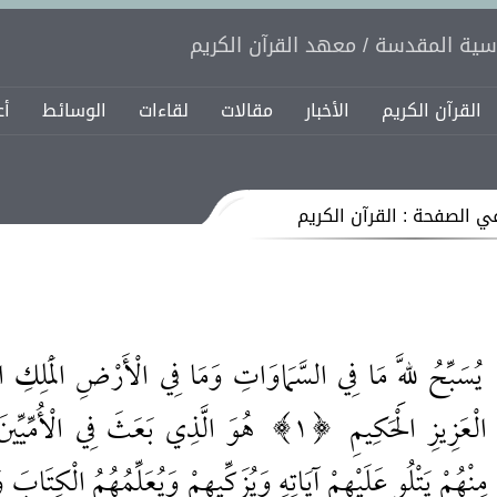
اسية المقدسة / معهد القرآن الكريم
القرآن الكريم
الأخبار
مقالات
لقاءات
الوسائط
أع
ي الصفحة : القرآن الكريم
يُسَبِّحُ لِلَّهِ مَا فِي السَّمَاوَاتِ وَمَا فِي الْأَرْضِ الْمَلِكِ 
الْعَزِيزِ الْحَكِيمِ
1
هُوَ الَّذِي بَعَثَ فِي الْأُمِّيِّي
مِنْهُمْ يَتْلُو عَلَيْهِمْ آيَاتِهِ وَيُزَكِّيهِمْ وَيُعَلِّمُهُمُ الْكِتَابَ و