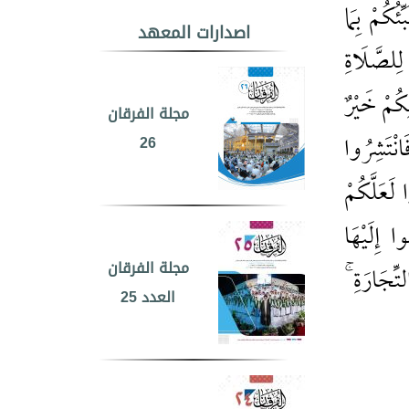
ئُكُمْ بِمَا
اصدارات المعهد
 لِلصَّلَاةِ
لِكُمْ خَيْرٌ
مجلة الفرقان
26
انْتَشِرُوا
لَعَلَّكُمْ
وا إِلَيْهَا
مجلة الفرقان
تِّجَارَةِ ۚ
العدد 25