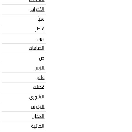
الأحزاب
سبأ
فاطر
يس
الصافات
ص
الزمر
غافر
فصلت
الشورى
الزخرف
الدخان
الجاثية