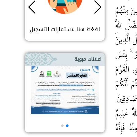
نَ مِنْهُمْ
ضْلُ اللَّهِ
جيل
اضغط هنا لاستمارات التسجيل
اضغط هنا لاستما
لُ الَّذِينَ
ارًا ۚ بِئْسَ
اعلانات مبوبة
ِي الْقَوْمَ
مْ أَنَّكُمْ
 صَادِقِينَ
َّهُ عَلِيمٌ
ُ فَإِنَّهُ