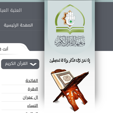
العتبة العب
الصفحة الرئيسية
أنت ف
إِنَّا نَحْنُ نَزَّلْنَا الذِّكْرَ وَإِنَّا لَهُ لَحَافِظُونَ
القرآن الكريم
الفاتحة
البقرة
ال عمران
النساء