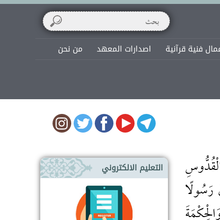
مال فنية قرآنية
اصدارات المعهد
من نحن
الْقُدُّوسِ
التعليم الالكتروني
نَ رَسُولًا
َالْحِكْمَةَ