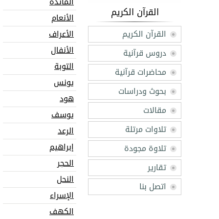
المائدة
القرآن الكريم
الأنعام
القرآن الكريم
الأعراف
الأنفال
دروس قرآنية
التوبة
محاضرات قرآنية
يونس
بحوث ودراسات
هود
مقالات
يوسف
تلاوات مرتلة
الرعد
إبراهيم
تلاوة مجودة
الحجر
تقارير
النحل
اتصل بنا
الإسراء
الكهف