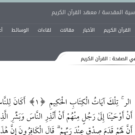
اسية المقدسة / معهد القرآن الكريم
القرآن الكريم
الأخبار
مقالات
لقاءات
الوسائط
أع
ي الصفحة : القرآن الكريم
الر ۚ تِلْكَ آيَاتُ الْكِتَابِ الْحَكِيمِ
1
أَكَانَ لِلنَّ
أَنْ أَوْحَيْنَا إِلَىٰ رَجُلٍ مِنْهُمْ أَنْ أَنْذِرِ النَّاسَ وَبَشِّرِ الَّذ
أَنَّ لَهُمْ قَدَمَ صِدْقٍ عِنْدَ رَبِّهِمْ ۗ قَالَ الْكَافِرُونَ إِنَّ هَٰذ