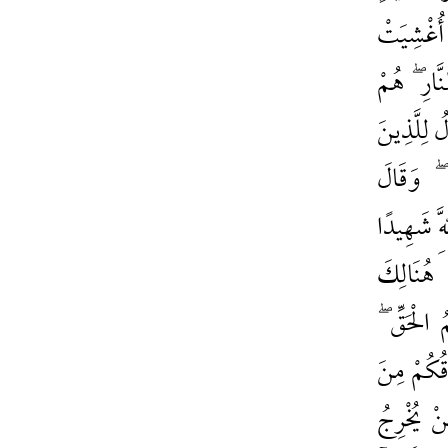
َا أُغْشِيَتْ
َارِ ۖ هُمْ
ُ لِلَّذِينَ
ْ ۖ وَقَالَ
َهِ شَهِيدًا
هُنَالِكَ
 الْحَقِّ ۖ
قُكُمْ مِنَ
نْ يُخْرِجُ