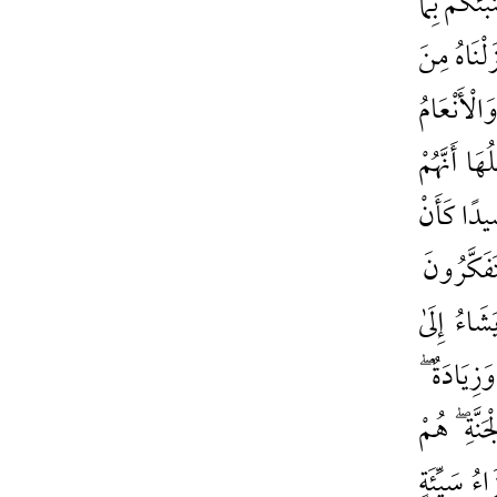
ِّئُكُمْ بِمَا
ْزَلْنَاهُ مِنَ
لْأَنْعَامُ
ا أَنَّهُمْ
ِيدًا كَأَنْ
فَكَّرُونَ
َاءُ إِلَىٰ
زِيَادَةٌ ۖ
نَّةِ ۖ هُمْ
ءُ سَيِّئَةٍ