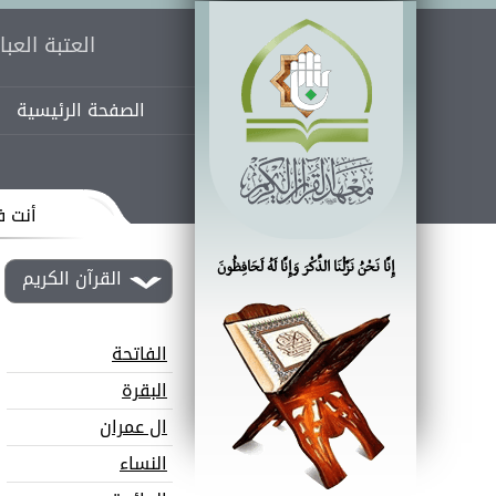
العتبة العب
الصفحة الرئيسية
أنت ف
إِنَّا نَحْنُ نَزَّلْنَا الذِّكْرَ وَإِنَّا لَهُ لَحَافِظُونَ
القرآن الكريم
الفاتحة
البقرة
ال عمران
النساء