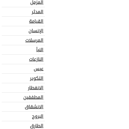
المزمل
المدثر
القيامة
الإنسان
المرسلات
النبأ
النازعات
عبس
التكوير
الانفطار
المطففين
الانشقاق
البروج
الطارق