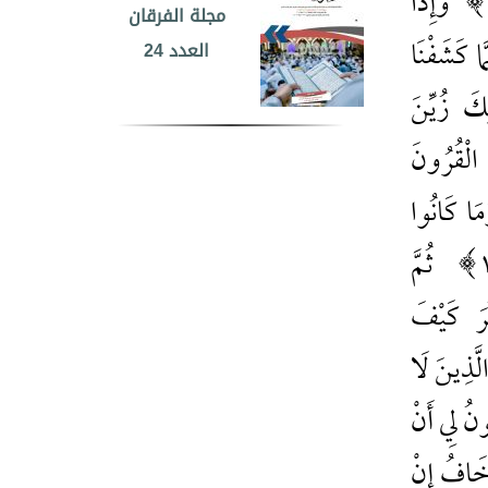
وَإِذَا
مجلة الفرقان
العدد 24
َّا كَشَفْنَا
ِكَ زُيِّنَ
ا الْقُرُونَ
َمَا كَانُوا
ثُمَّ
رَ كَيْفَ
 الَّذِينَ لَا
ونُ لِي أَنْ
 أَخَافُ إِنْ