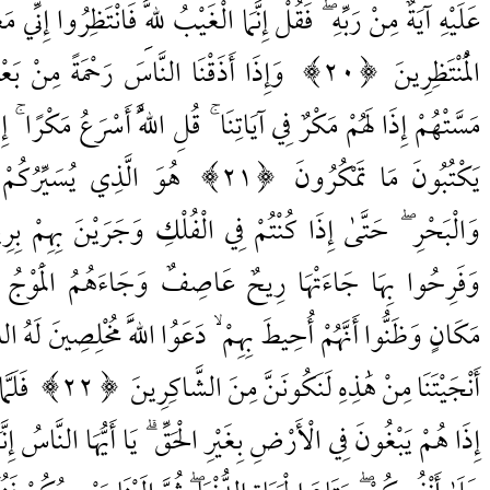
عَلَيْهِ آيَةٌ مِنْ رَبِّهِ ۖ فَقُلْ إِنَّمَا الْغَيْبُ لِلَّهِ فَانْتَظِرُوا إِنِّي 
الْمُنْتَظِرِينَ
20
وَإِذَا أَذَقْنَا النَّاسَ رَحْمَةً مِنْ بَع
مَسَّتْهُمْ إِذَا لَهُمْ مَكْرٌ فِي آيَاتِنَا ۚ قُلِ اللَّهُ أَسْرَعُ مَكْرًا ۚ إِ
يَكْتُبُونَ مَا تَمْكُرُونَ
21
هُوَ الَّذِي يُسَيِّرُكُمْ ف
وَالْبَحْرِ ۖ حَتَّىٰ إِذَا كُنْتُمْ فِي الْفُلْكِ وَجَرَيْنَ بِهِمْ بِرِيح
وَفَرِحُوا بِهَا جَاءَتْهَا رِيحٌ عَاصِفٌ وَجَاءَهُمُ الْمَوْجُ 
مَكَانٍ وَظَنُّوا أَنَّهُمْ أُحِيطَ بِهِمْ ۙ دَعَوُا اللَّهَ مُخْلِصِينَ لَهُ الد
أَنْجَيْتَنَا مِنْ هَٰذِهِ لَنَكُونَنَّ مِنَ الشَّاكِرِينَ
22
فَلَمّ
إِذَا هُمْ يَبْغُونَ فِي الْأَرْضِ بِغَيْرِ الْحَقِّ ۗ يَا أَيُّهَا النَّاسُ إِنَّم