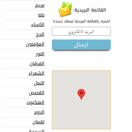
مريم
القائمة البريدية
طه
اشترك بالقائمة البريدية ليصلك جديدنا
الأنبياء
الحج
المؤمنون
النور
الفرقان
الشعراء
النمل
القصص
العنكبوت
الروم
لقمان
السجدة