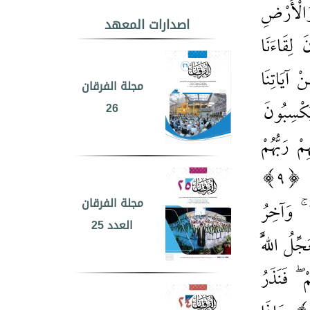
وَالْأَرْضِ
اصدارات المعهد
 لِقَاءَنَا
ْ آيَاتِنَا
مجلة الفرقان
26
َكْسِبُونَ
ْ رَبُّهُمْ
ِ
9
مجلة الفرقان
ٌ ۚ وَآخِرُ
العدد 25
جِّلُ اللَّهُ
ْ ۖ فَنَذَرُ