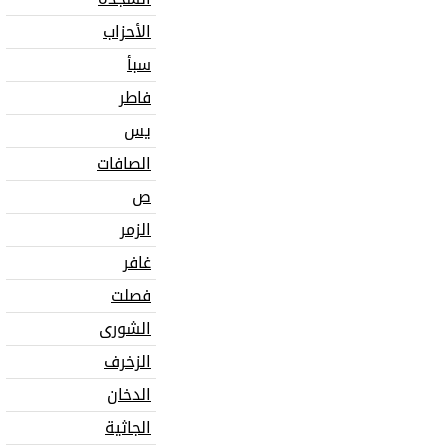
الأحزاب
سبأ
فاطر
يس
الصافات
ص
الزمر
غافر
فصلت
الشورى
الزخرف
الدخان
الجاثية