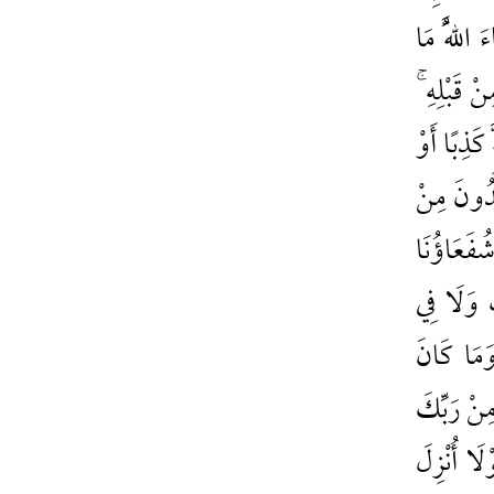
 اللَّهُ مَا
نْ قَبْلِهِ ۚ
 كَذِبًا أَوْ
ُدُونَ مِنْ
شُفَعَاؤُنَا
تِ وَلَا فِي
َمَا كَانَ
مِنْ رَبِّكَ
لَا أُنْزِلَ