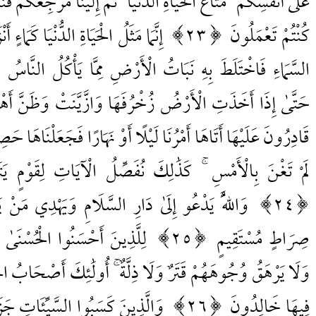
عَلَىٰ أَنْفُسِكُمْ ۖ مَتَاعَ الْحَيَاةِ الدُّنْيَا ۖ ثُمَّ إِلَيْنَا مَرْجِعُكُمْ فَنُنَب
كُنْتُمْ تَعْمَلُونَ
23
إِنَّمَا مَثَلُ الْحَيَاةِ الدُّنْيَا كَمَاءٍ أَن
السَّمَاءِ فَاخْتَلَطَ بِهِ نَبَاتُ الْأَرْضِ مِمَّا يَأْكُلُ النَّاسُ وَا
حَتَّىٰ إِذَا أَخَذَتِ الْأَرْضُ زُخْرُفَهَا وَازَّيَّنَتْ وَظَنَّ أَهْلُهَ
قَادِرُونَ عَلَيْهَا أَتَاهَا أَمْرُنَا لَيْلًا أَوْ نَهَارًا فَجَعَلْنَاهَا حَص
لَمْ تَغْنَ بِالْأَمْسِ ۚ كَذَٰلِكَ نُفَصِّلُ الْآيَاتِ لِقَوْمٍ يَتَ
24
وَاللَّهُ يَدْعُو إِلَىٰ دَارِ السَّلَامِ وَيَهْدِي مَنْ يَش
صِرَاطٍ مُسْتَقِيمٍ
25
لِلَّذِينَ أَحْسَنُوا الْحُسْنَىٰ وَ
وَلَا يَرْهَقُ وُجُوهَهُمْ قَتَرٌ وَلَا ذِلَّةٌ ۚ أُولَٰئِكَ أَصْحَابُ الْجَ
فِيهَا خَالِدُونَ
26
وَالَّذِينَ كَسَبُوا السَّيِّئَاتِ جَزَا