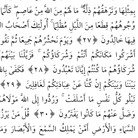
بِمِثْلِهَا وَتَرْهَقُهُمْ ذِلَّةٌ ۖ مَا لَهُمْ مِنَ اللَّهِ مِنْ عَاصِمٍ ۖ كَأَنَّم
وُجُوهُهُمْ قِطَعًا مِنَ اللَّيْلِ مُظْلِمًا ۚ أُولَٰئِكَ أَصْحَابُ النّ
فِيهَا خَالِدُونَ
27
وَيَوْمَ نَحْشُرُهُمْ جَمِيعًا ثُمَّ نَقُول
أَشْرَكُوا مَكَانَكُمْ أَنْتُمْ وَشُرَكَاؤُكُمْ ۚ فَزَيَّلْنَا بَيْنَهُم
شُرَكَاؤُهُمْ مَا كُنْتُمْ إِيَّانَا تَعْبُدُونَ
28
فَكَفَىٰ بِاللّ
بَيْنَنَا وَبَيْنَكُمْ إِنْ كُنَّا عَنْ عِبَادَتِكُمْ لَغَافِلِينَ
29
تَبْلُو كُلُّ نَفْسٍ مَا أَسْلَفَتْ ۚ وَرُدُّوا إِلَى اللَّهِ مَوْلَاهُمُ
وَضَلَّ عَنْهُمْ مَا كَانُوا يَفْتَرُونَ
30
قُلْ مَنْ يَرْزُ
السَّمَاءِ وَالْأَرْضِ أَمَّنْ يَمْلِكُ السَّمْعَ وَالْأَبْصَارَ وَمَ