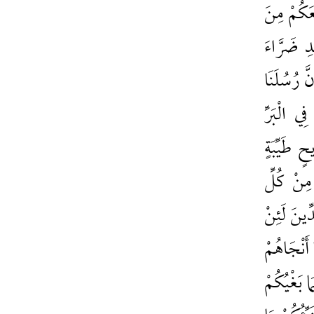
مَعَكُمْ مِنَ
ْدِ ضَرَّاءَ
نَّ رُسُلَنَا
ِي الْبَرِّ
ٍ طَيِّبَةٍ
مِنْ كُلِّ
ِّينَ لَئِنْ
َا أَنْجَاهُمْ
َا بَغْيُكُمْ