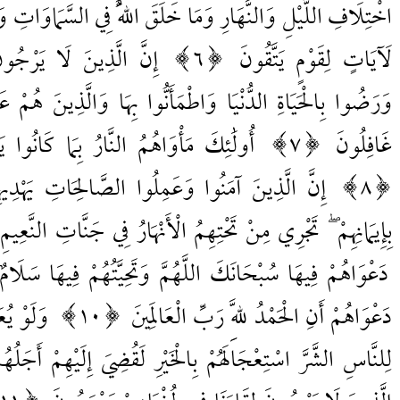
اخْتِلَافِ اللَّيْلِ وَالنَّهَارِ وَمَا خَلَقَ اللَّهُ فِي السَّمَاوَاتِ 
لَآيَاتٍ لِقَوْمٍ يَتَّقُونَ
6
إِنَّ الَّذِينَ لَا يَرْجُونَ
وَرَضُوا بِالْحَيَاةِ الدُّنْيَا وَاطْمَأَنُّوا بِهَا وَالَّذِينَ هُمْ عَن
غَافِلُونَ
7
أُولَٰئِكَ مَأْوَاهُمُ النَّارُ بِمَا كَانُوا ي
8
إِنَّ الَّذِينَ آمَنُوا وَعَمِلُوا الصَّالِحَاتِ يَهْدِيهِم
بِإِيمَانِهِمْ ۖ تَجْرِي مِنْ تَحْتِهِمُ الْأَنْهَارُ فِي جَنَّاتِ النَّعِيم
دَعْوَاهُمْ فِيهَا سُبْحَانَكَ اللَّهُمَّ وَتَحِيَّتُهُمْ فِيهَا سَلَام
دَعْوَاهُمْ أَنِ الْحَمْدُ لِلَّهِ رَبِّ الْعَالَمِينَ
10
وَلَوْ يُعَ
لِلنَّاسِ الشَّرَّ اسْتِعْجَالَهُمْ بِالْخَيْرِ لَقُضِيَ إِلَيْهِمْ أَجَلُهُم