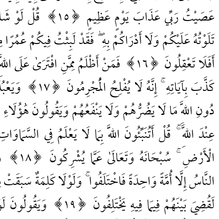
عَصَيْتُ رَبِّي عَذَابَ يَوْمٍ عَظِيمٍ
15
قُلْ لَوْ شَاءَ
تَلَوْتُهُ عَلَيْكُمْ وَلَا أَدْرَاكُمْ بِهِ ۖ فَقَدْ لَبِثْتُ فِيكُمْ عُمُرًا مِ
أَفَلَا تَعْقِلُونَ
16
فَمَنْ أَظْلَمُ مِمَّنِ افْتَرَىٰ عَلَى اللَّهِ
كَذَّبَ بِآيَاتِهِ ۚ إِنَّهُ لَا يُفْلِحُ الْمُجْرِمُونَ
17
وَيَعْب
دُونِ اللَّهِ مَا لَا يَضُرُّهُمْ وَلَا يَنْفَعُهُمْ وَيَقُولُونَ هَٰؤُلَاءِ 
عِنْدَ اللَّهِ ۚ قُلْ أَتُنَبِّئُونَ اللَّهَ بِمَا لَا يَعْلَمُ فِي السَّمَاوَا
الْأَرْضِ ۚ سُبْحَانَهُ وَتَعَالَىٰ عَمَّا يُشْرِكُونَ
18
و
النَّاسُ إِلَّا أُمَّةً وَاحِدَةً فَاخْتَلَفُوا ۚ وَلَوْلَا كَلِمَةٌ سَبَقَتْ 
لَقُضِيَ بَيْنَهُمْ فِيمَا فِيهِ يَخْتَلِفُونَ
19
وَيَقُولُونَ لَوْ