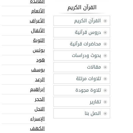
المائدة
القرآن الكريم
الأنعام
القرآن الكريم
الأعراف
الأنفال
دروس قرآنية
التوبة
محاضرات قرآنية
يونس
بحوث ودراسات
هود
مقالات
يوسف
تلاوات مرتلة
الرعد
إبراهيم
تلاوة مجودة
الحجر
تقارير
النحل
اتصل بنا
الإسراء
الكهف