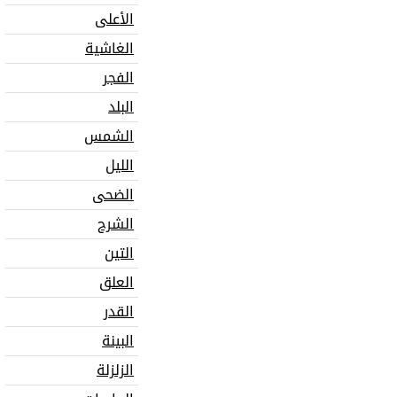
الأعلى
الغاشية
الفجر
البلد
الشمس
الليل
الضحى
الشرح
التين
العلق
القدر
البينة
الزلزلة