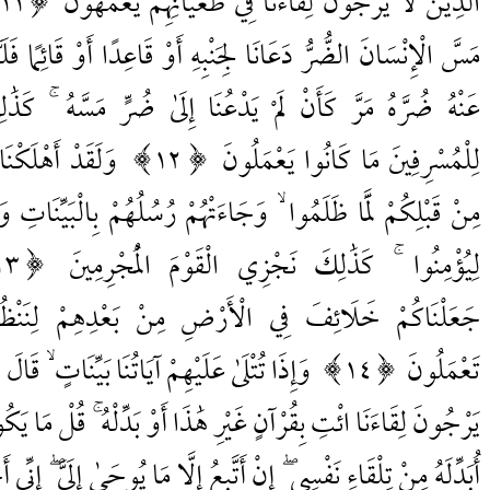
الَّذِينَ لَا يَرْجُونَ لِقَاءَنَا فِي طُغْيَانِهِمْ يَعْمَهُونَ
11
مَسَّ الْإِنْسَانَ الضُّرُّ دَعَانَا لِجَنْبِهِ أَوْ قَاعِدًا أَوْ قَائِمًا فَلَم
عَنْهُ ضُرَّهُ مَرَّ كَأَنْ لَمْ يَدْعُنَا إِلَىٰ ضُرٍّ مَسَّهُ ۚ كَذَٰل
لِلْمُسْرِفِينَ مَا كَانُوا يَعْمَلُونَ
12
وَلَقَدْ أَهْلَكْنَ
مِنْ قَبْلِكُمْ لَمَّا ظَلَمُوا ۙ وَجَاءَتْهُمْ رُسُلُهُمْ بِالْبَيِّنَاتِ و
لِيُؤْمِنُوا ۚ كَذَٰلِكَ نَجْزِي الْقَوْمَ الْمُجْرِمِينَ
13
جَعَلْنَاكُمْ خَلَائِفَ فِي الْأَرْضِ مِنْ بَعْدِهِمْ لِنَنْظُ
تَعْمَلُونَ
14
وَإِذَا تُتْلَىٰ عَلَيْهِمْ آيَاتُنَا بَيِّنَاتٍ ۙ قَالَ
يَرْجُونَ لِقَاءَنَا ائْتِ بِقُرْآنٍ غَيْرِ هَٰذَا أَوْ بَدِّلْهُ ۚ قُلْ مَا يَكُ
أُبَدِّلَهُ مِنْ تِلْقَاءِ نَفْسِي ۖ إِنْ أَتَّبِعُ إِلَّا مَا يُوحَىٰ إِلَيَّ ۖ إِنِّي